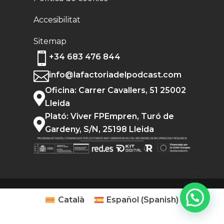
Accesibilitat
Sitemap

+34 683 476 844

info@lafactoriadelpodcast.com
Oficina: Carrer Cavallers, 51 25002

Lleida
Plató: Viver FPEmpren, Turó de

Gardeny, S/N, 25198 Lleida
Català
Español
(
Spanish
)