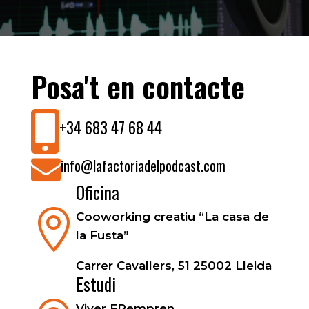
Posa't en contacte

+34 683 47 68 44

info@lafactoriadelpodcast.com
Oficina

Cooworking creatiu “La casa de
la Fusta”
Carrer Cavallers, 51 25002 Lleida
Estudi
Viver FPempren,